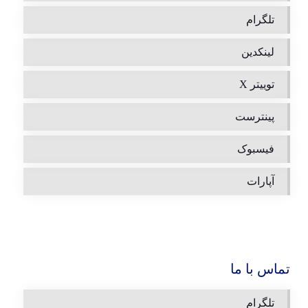
تلگرام
لینکدین
توییتر X
پینترست
فیسبوک
آپارات
تماس با ما
تلگرام