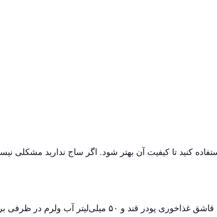
تفاده کنید تا کیفیت آن بهتر شود. اگر ساج ندارید مشکلی نی
ابتدا یک قاشق چایخوری مایه خمیر (مخمر) را با یک قاشق غذاخوری پودر قند و ۵۰ میلی‌لیتر آب ولرم د