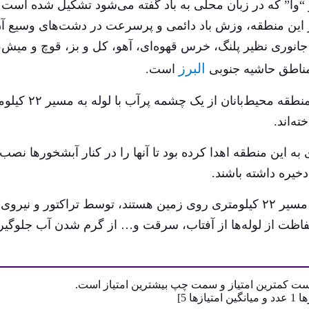
و “وا” که در زبان محلی به باد گفته می‌شود تشکیل شده است 
در این منطقه، وزش باد دائمی و پرسرعت در دشت‌های وسیع آ
جانوری نظیر پلنگ، خرس قهوه‌ای، آهو، کل و بز، قوچ و میش،
البرز
 مناطق حاشیه جنوبی
است.
به خاطر محدودیت آب و تعداد پائین چشمه در این منطقه محیط‌بان
ه‌اند.
آب دو هزار لیتری به این منطقه اهدا کرده بود تا آنها را در کنار آبشخورها نصب
خیره داشته باشند.
حالا انجمن نذرطبیعت میخواهد لوله‌هایی که در این مسیر ۲۲ کیلومتری روی زمین هستند، توسط تراکتور و نیروی
فاظت از لوله‌ها از آفتاب، سرقت و… از گرم شدن آب جلوگی
است کمترین امتیاز و سمت چپ بیشترین امتیاز است.
زها
1
عدد و میانگین امتیازها
5
]