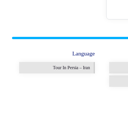
Language
Tour In Persia – Iran