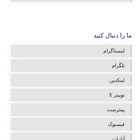
ما را دنبال کنید
اینستاگرام
تلگرام
لینکدین
توییتر X
پینترست
فیسبوک
آپارات