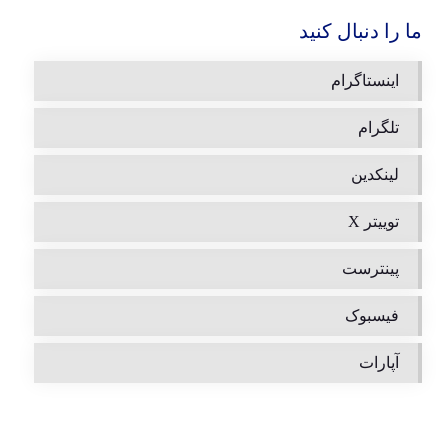
ما را دنبال کنید
اینستاگرام
تلگرام
لینکدین
توییتر X
پینترست
فیسبوک
آپارات