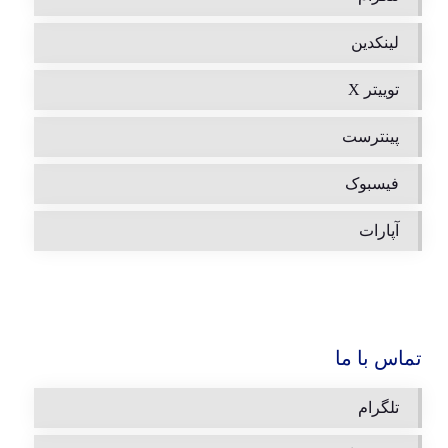
لینکدین
توییتر X
پینترست
فیسبوک
آپارات
تماس با ما
تلگرام