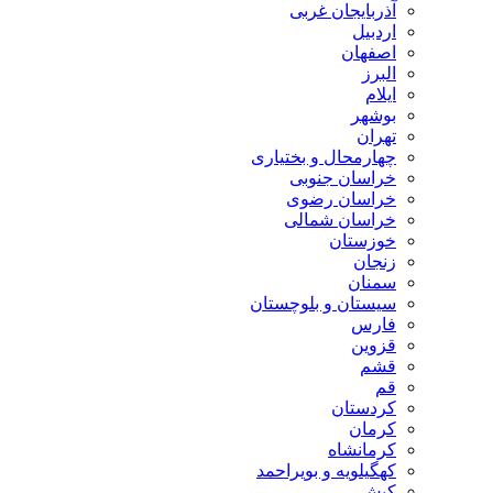
آذربایجان غربی
اردبیل
اصفهان
البرز
ایلام
بوشهر
تهران
چهارمحال و بختیاری
خراسان جنوبی
خراسان رضوی
خراسان شمالی
خوزستان
زنجان
سمنان
سیستان و بلوچستان
فارس
قزوین
قشم
قم
کردستان
کرمان
کرمانشاه
کهگیلویه و بویراحمد
کیش