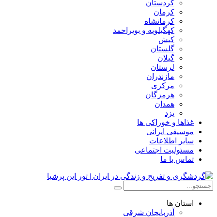
کردستان
کرمان
کرمانشاه
کهگیلویه و بویراحمد
کیش
گلستان
گیلان
لرستان
مازندران
مرکزی
هرمزگان
همدان
یزد
غذاها و خوراکی ها
موسیقی ایرانی
سایر اطلاعات
مسئولیت اجتماعی
تماس با ما
استان ها
آذربایجان شرقی