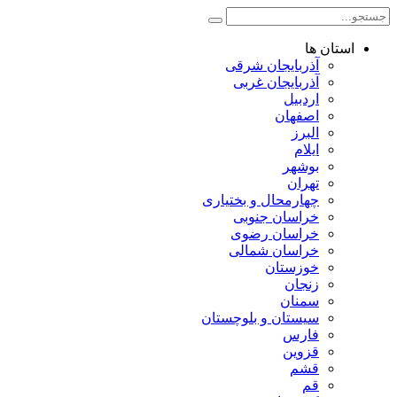
استان ها
آذربایجان شرقی
آذربایجان غربی
اردبیل
اصفهان
البرز
ایلام
بوشهر
تهران
چهارمحال و بختیاری
خراسان جنوبی
خراسان رضوی
خراسان شمالی
خوزستان
زنجان
سمنان
سیستان و بلوچستان
فارس
قزوین
قشم
قم