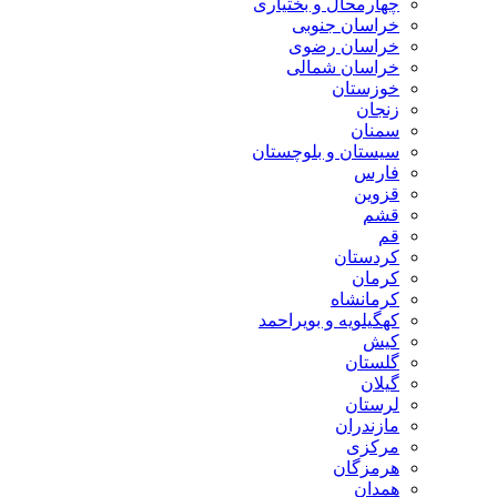
چهارمحال و بختیاری
خراسان جنوبی
خراسان رضوی
خراسان شمالی
خوزستان
زنجان
سمنان
سیستان و بلوچستان
فارس
قزوین
قشم
قم
کردستان
کرمان
کرمانشاه
کهگیلویه و بویراحمد
کیش
گلستان
گیلان
لرستان
مازندران
مرکزی
هرمزگان
همدان