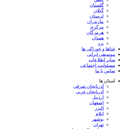
گلستان
گیلان
لرستان
مازندران
مرکزی
هرمزگان
همدان
یزد
غذاها و خوراکی ها
موسیقی ایرانی
سایر اطلاعات
مسئولیت اجتماعی
تماس با ما
استان ها
آذربایجان شرقی
آذربایجان غربی
اردبیل
اصفهان
البرز
ایلام
بوشهر
تهران